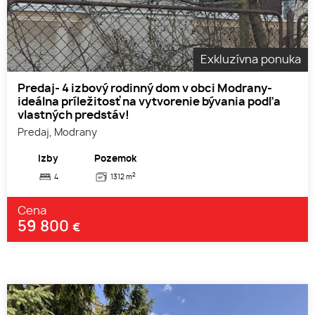
Exkluzívna ponuka
Predaj- 4 izbový rodinný dom v obci Modrany-
ideálna príležitosť na vytvorenie bývania podľa
vlastných predstáv!
Predaj, Modrany
Izby
Pozemok
2
4
1312 m
Cena
59 800
€