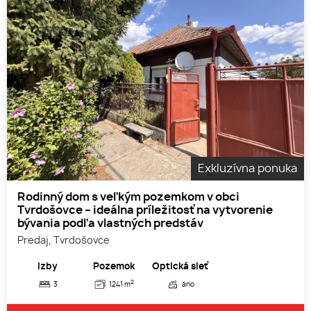
Exkluzívna ponuka
Rodinný dom s veľkým pozemkom v obci
Tvrdošovce – ideálna príležitosť na vytvorenie
bývania podľa vlastných predstáv
Predaj, Tvrdošovce
Izby
Pozemok
Optická sieť
2
3
1241 m
áno