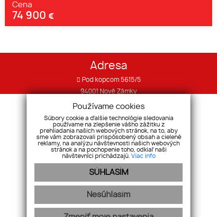
Cena
74 900
€
Adresa
Pod kopcom 5615/5
94001 Nové Zámky
IČO: 36566969 DIČ: 2021922551
Používame cookies
Súbory cookie a ďalšie technológie sledovania
Telefón
používame na zlepšenie vášho zážitku z
prehliadania našich webových stránok, na to, aby
sme vám zobrazovali prispôsobený obsah a cielené
+421 905 144 110
reklamy, na analýzu návštevnosti našich webových
stránok a na pochopenie toho, odkiaľ naši
návštevníci prichádzajú.
Viac info
E-mail
SÚHLASÍM
info@komplexreality.sk
Nesúhlasím
Úvod
Financovanie