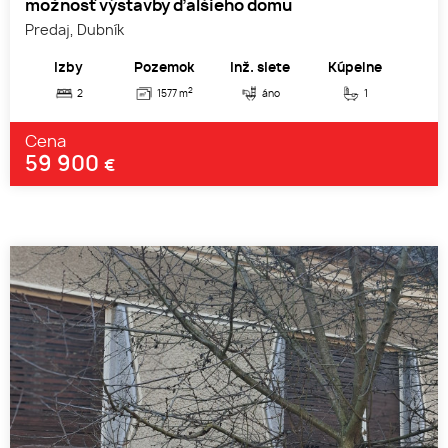
možnosť výstavby ďalšieho domu
Predaj, Dubník
Izby
Pozemok
Inž. siete
Kúpelne
2
2
1577 m
áno
1
Cena
59 900
€