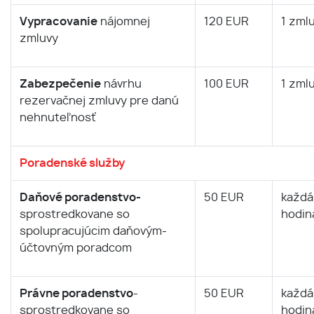
Vypracovanie
nájomnej
120 EUR
1 zml
zmluvy
Zabezpečenie
návrhu
100 EUR
1 zml
rezervačnej zmluvy pre danú
nehnuteľnosť
Poradenské služby
Daňové poradenstvo-
50 EUR
každá
sprostredkovane so
hodin
spolupracujúcim daňovým-
účtovným poradcom
Právne poradenstvo
-
50 EUR
každá
sprostredkovane so
hodin