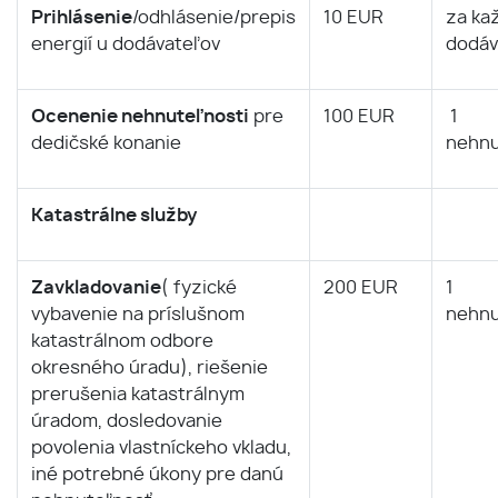
Prihlásenie
/odhlásenie/prepis
10 EUR
za ka
energií u dodávateľov
dodáv
Ocenenie nehnuteľnosti
pre
100 EUR
1
dedičské konanie
nehnu
Katastrálne služby
Zavkladovanie
( fyzické
200 EUR
1
vybavenie na príslušnom
nehnu
katastrálnom odbore
okresného úradu), riešenie
prerušenia katastrálnym
úradom, dosledovanie
povolenia vlastníckeho vkladu,
iné potrebné úkony pre danú