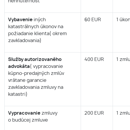
nehnuteľnosť
Vybavenie
iných
60 EUR
1 úko
katastrálnych úkonov na
požiadanie klienta( okrem
zavkladovania)
Služby autorizovaného
400 EUR
1 zml
advokáta
( vypracovanie
kúpno-predajných zmlúv
vrátane garancie
zavkladovania zmluvy na
katastri)
Vypracovanie
zmluvy
200 EUR
1 zml
o budúcej zmluve