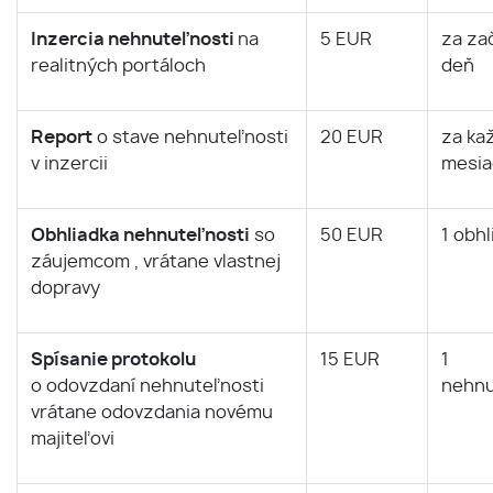
Inzercia nehnuteľnosti
na
5 EUR
za za
realitných portáloch
deň
Report
o stave nehnuteľnosti
20 EUR
za ka
v inzercii
mesia
Obhliadka nehnuteľnosti
so
50 EUR
1 obhl
záujemcom , vrátane vlastnej
dopravy
Spísanie protokolu
15 EUR
1
o odovzdaní nehnuteľnosti
nehnu
vrátane odovzdania novému
majiteľovi