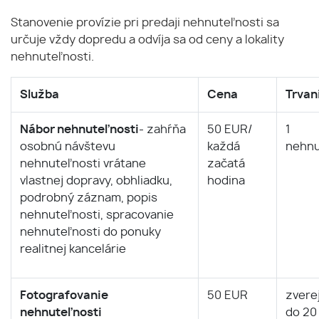
Stanovenie provízie pri predaji nehnuteľnosti sa
určuje vždy dopredu a odvíja sa od ceny a lokality
nehnuteľnosti.
Služba
Cena
Trvan
Nábor nehnuteľnosti
- zahŕňa
50 EUR/
1
osobnú návštevu
každá
nehnu
nehnuteľnosti vrátane
začatá
vlastnej dopravy, obhliadku,
hodina
podrobný záznam, popis
nehnuteľnosti, spracovanie
nehnuteľnosti do ponuky
realitnej kancelárie
Fotografovanie
50 EUR
zvere
nehnuteľnosti
do 20 