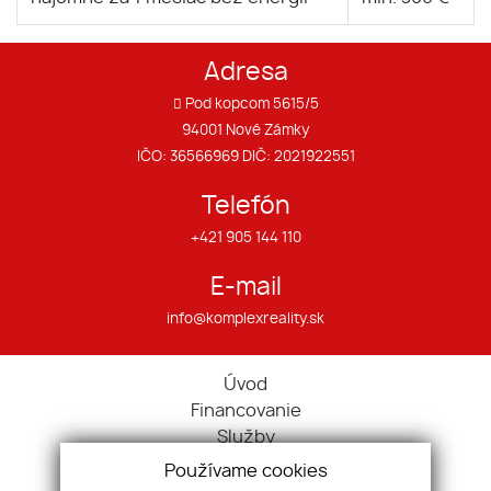
Adresa
Pod kopcom 5615/5
94001 Nové Zámky
IČO: 36566969 DIČ: 2021922551
Telefón
+421 905 144 110
E-mail
info@komplexreality.sk
Úvod
Financovanie
Služby
O nás
Používame cookies
Náš tím