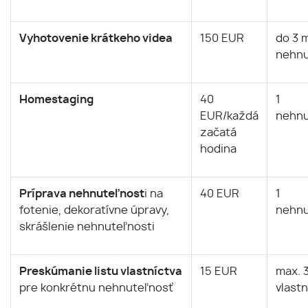
Vyhotovenie krátkeho videa
150 EUR
do 3 m
nehnu
Homestaging
40
1
EUR/každá
nehnu
začatá
hodina
Príprava nehnuteľnost
i na
40 EUR
1
fotenie, dekoratívne úpravy,
nehnu
skrášlenie nehnuteľnosti
Preskúmanie listu vlastníctva
15 EUR
max. 3
pre konkrétnu nehnuteľnosť
vlastn