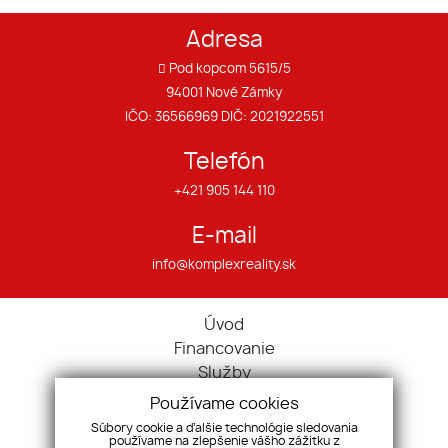
Adresa
Pod kopcom 5615/5
94001 Nové Zámky
IČO: 36566969 DIČ: 2021922551
Telefón
+421 905 144 110
E-mail
info@komplexreality.sk
Úvod
Financovanie
Služby
O nás
Používame cookies
Náš tím
Súbory cookie a ďalšie technológie sledovania
používame na zlepšenie vášho zážitku z
Kontakt