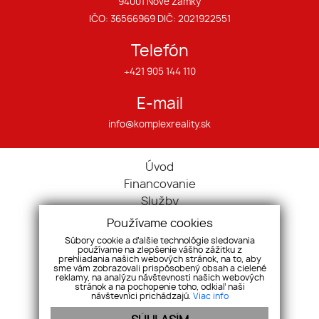
94001 Nové Zámky
IČO: 36566969 DIČ: 2021922551
Telefón
+421 905 144 110
E-mail
info@komplexreality.sk
Úvod
Financovanie
Služby
O nás
Používame cookies
Náš tím
Súbory cookie a ďalšie technológie sledovania
používame na zlepšenie vášho zážitku z
Kontakt
prehliadania našich webových stránok, na to, aby
sme vám zobrazovali prispôsobený obsah a cielené
Nehnuteľnosti
reklamy, na analýzu návštevnosti našich webových
Ponuka/dopyt
stránok a na pochopenie toho, odkiaľ naši
návštevníci prichádzajú.
Viac info
Cenník