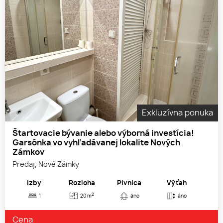
Exkluzívna ponuka
Štartovacie bývanie alebo výborná investícia!
Garsónka vo vyhľadávanej lokalite Nových
Zámkov
Predaj, Nové Zámky
Izby
Rozloha
Pivnica
Výťah
2
1
20 m
áno
áno
Cena