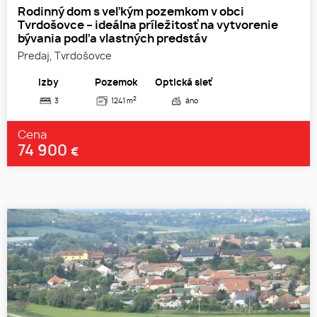
Rodinný dom s veľkým pozemkom v obci
Tvrdošovce – ideálna príležitosť na vytvorenie
bývania podľa vlastných predstáv
Predaj, Tvrdošovce
Izby
Pozemok
Optická sieť
2
3
1241 m
áno
Cena
74 900
€