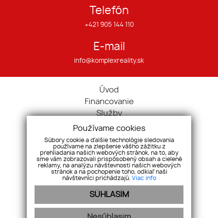
Telefón
+421 905 144 110
E-mail
info@komplexreality.sk
Úvod
Financovanie
Služby
O nás
Používame cookies
Náš tím
Súbory cookie a ďalšie technológie sledovania
používame na zlepšenie vášho zážitku z
Kontakt
prehliadania našich webových stránok, na to, aby
sme vám zobrazovali prispôsobený obsah a cielené
Nehnuteľnosti
reklamy, na analýzu návštevnosti našich webových
Ponuka/dopyt
stránok a na pochopenie toho, odkiaľ naši
návštevníci prichádzajú.
Viac info
Cenník
SÚHLASÍM
Reklamačný poriadok
GDPR
Nesúhlasím