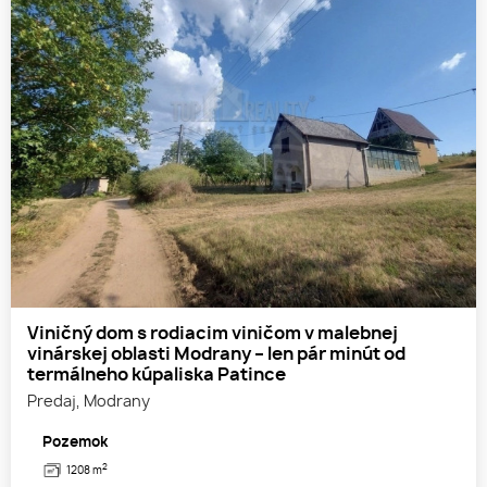
Viničný dom s rodiacim viničom v malebnej
vinárskej oblasti Modrany – len pár minút od
termálneho kúpaliska Patince
Predaj, Modrany
Pozemok
2
1208 m