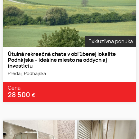
Exkluzívna ponuka
Útulná rekreačná chata v obľúbenej lokalite
Podhájska – ideálne miesto na oddych aj
investíciu
Predaj, Podhájska
Cena
28 500
€