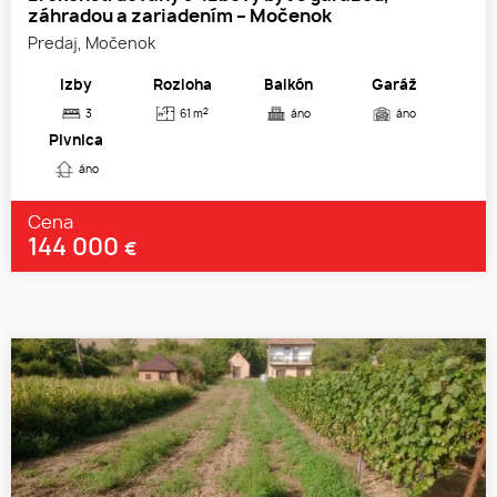
záhradou a zariadením – Močenok
Predaj, Močenok
Izby
Rozloha
Balkón
Garáž
2
3
61 m
áno
áno
Pivnica
áno
Cena
144 000
€