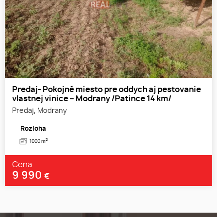
Predaj- Pokojné miesto pre oddych aj pestovanie
vlastnej vinice – Modrany /Patince 14 km/
Predaj, Modrany
Rozloha
2
1000 m
Cena
9 990
€